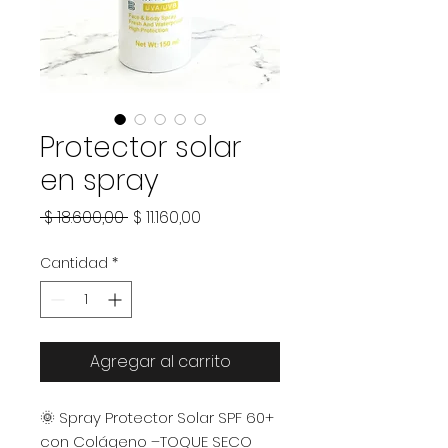
Protector solar
en spray
Precio
Precio
 $ 18.600,00 
$ 11.160,00
de
Cantidad
*
oferta
Agregar al carrito
🌞 Spray Protector Solar SPF 60+
con Colágeno –TOQUE SECO