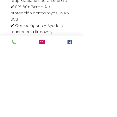
reaplicaciones durante el día.
✔️ SPF 60+ PA++ – Alta
protección contra rayos UVA y
UVB
✔️ Con colágeno – Ayuda a
mantener la firmeza y
elasticidad
✔️ Apto rostro y cuerpo
✔️ Resistente al agua
✔️ Textura liviana y fresca
✔️ No deja efecto blanco
✔️ Ideal para playa, pileta y
actividades al aire libre
Su acabado ligero lo hace
perfecto para todo tipo de
pieles, incluso en climas
calurosos.
📦 Contenido: 150 ml
🧴 Modo de uso: Aplicar de