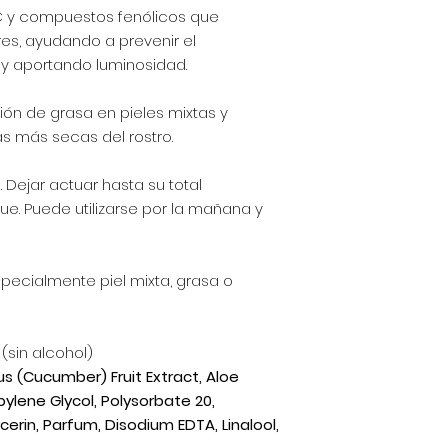
C y compuestos fenólicos que
res, ayudando a prevenir el
y aportando luminosidad.
ión de grasa en pieles mixtas y
as más secas del rostro.
. Dejar actuar hasta su total
ue. Puede utilizarse por la mañana y
specialmente piel mixta, grasa o
 (sin alcohol)
us (Cucumber) Fruit Extract, Aloe
pylene Glycol, Polysorbate 20,
erin, Parfum, Disodium EDTA, Linalool,