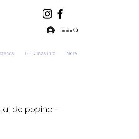
Iniciar sesión
ctanos
HIFU mas info
More
ial de pepino -