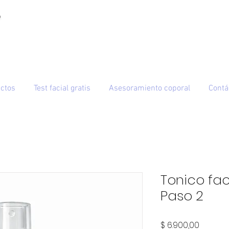
ctos
Test facial gratis
Asesoramiento coporal
Contá
Tonico fac
Paso 2
Precio
$ 6.900,00