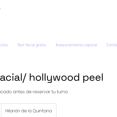
ctos
Test facial gratis
Asesoramiento coporal
Contá
acial/ hollywood peel
icado antes de reservar tu turno.
Hilarión de la Quintana