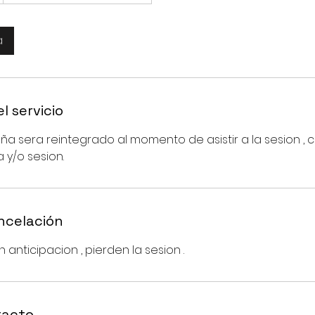
a
l servicio
eña sera reintegrado al momento de asistir a la sesion , 
 y/o sesion.
ancelación
 anticipacion , pierden la sesion .
tacto