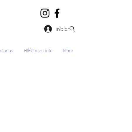
Iniciar sesión
ctanos
HIFU mas info
More